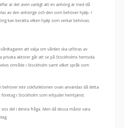
äffar är det även vanligt att en anhörig är med då
 delas av den anhörige och den som behöver hjälp. I
örig kan berätta vilken hjälp som verkar behövas.
ll vårdtagaren att välja om vården ska utföras av
lla privata aktörer går att se på Stockholms hemsida
pelvis område i Stockholm samt vilket språk som
ern behöver inte sökfunktionen ovan användas då detta
ilka företag i Stockholm som erbjuder hemtjänst.
ll viss del i denna fråga. Men då dessa måste vara
olag.