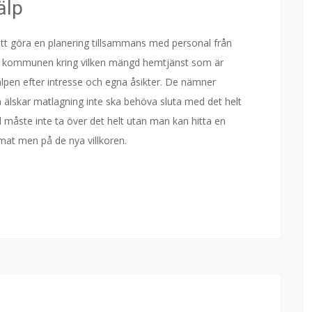
älp
 att göra en planering tillsammans med personal från
från kommunen kring vilken mängd hemtjänst som är
jälpen efter intresse och egna åsikter. De nämner
älskar matlagning inte ska behöva sluta med det helt
l måste inte ta över det helt utan man kan hitta en
mat men på de nya villkoren.