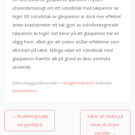
utseendemässigt om ett solcellstak med takpannor av
tegel. Ett solcellstak av glaspannor är dock mer effektivt
änder kvadratmeter ett tak gjort av solcellsintegrerade
takpannor av tegel. Det beror på att glaspannor har en
vågig form, vilket gör att solens strålar reflekterar som
allra bäst på taket. Många väljer ett solcellstak med
glaspannor framför allt på grund av dess estetiska
utseende.
Detta inlägg publicerades i
Fastighetsskötsel
. Bokmärk
permalänken
.
Inläggsnavigering
←
Bodelningshjälp
Saker att tänka på
via juristbyrå
innan du köper
solceller
→