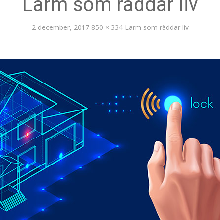
Larm som räddar liv
2 december, 2017
850 × 334
Larm som räddar liv