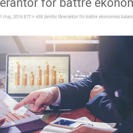
eräntor för bättre ekono
1 maj, 2019
877 × 438
Jämför låneräntor för bättre ekonomisk balan