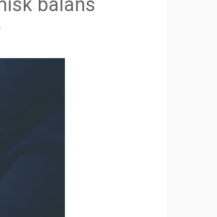
misk balans
s